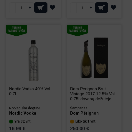
-
+
-
+
Nordic Vodka 40% Vol.
Dom Perignon Brut
0.7L
Vintage 2017 12.5% Vol.
0.75l dovanų dežutėje
Norvegiška degtinė
Šampanas
Nordic Vodka
Dom Pérignon
Yra 32 vnt.
Liko tik 1 vnt.
16.99 €
250.00 €