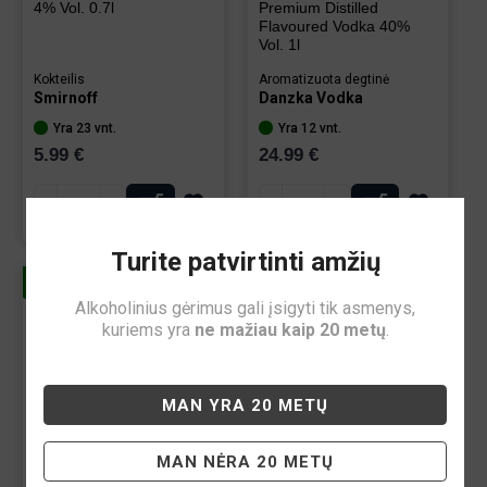
4% Vol. 0.7l
Premium Distilled
Flavoured Vodka 40%
Vol. 1l
Kokteilis
Aromatizuota degtinė
Smirnoff
Danzka Vodka
Yra 23 vnt.
Yra 12 vnt.
5.99 €
24.99 €
-
+
-
+
Turite patvirtinti amžių
Alkoholinius gėrimus gali įsigyti tik asmenys,
kuriems yra
ne mažiau kaip 20 metų
.
MAN YRA 20 METŲ
MAN NĖRA 20 METŲ