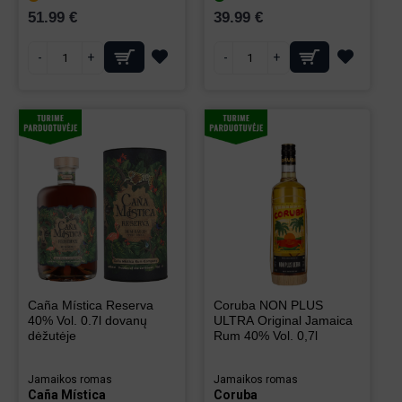
51.99 €
39.99 €
-
+
-
+
Caña Mística Reserva
Coruba NON PLUS
40% Vol. 0.7l dovanų
ULTRA Original Jamaica
dėžutėje
Rum 40% Vol. 0,7l
Jamaikos romas
Jamaikos romas
Caña Mística
Coruba