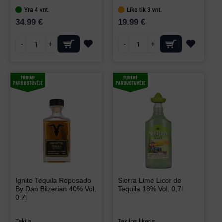
Yra 4 vnt.
Liko tik 3 vnt.
34.99 €
19.99 €
-
+
-
+
Ignite Tequila Reposado
Sierra Lime Licor de
By Dan Bilzerian 40% Vol,
Tequila 18% Vol. 0,7l
0.7l
Tekila
Tekilos likeris