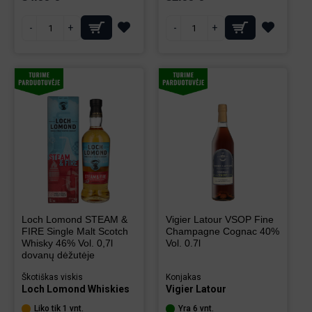
-
+
-
+
Loch Lomond STEAM &
Vigier Latour VSOP Fine
FIRE Single Malt Scotch
Champagne Cognac 40%
Whisky 46% Vol. 0,7l
Vol. 0.7l
dovanų dėžutėje
Škotiškas viskis
Konjakas
Loch Lomond Whiskies
Vigier Latour
Liko tik 1 vnt.
Yra 6 vnt.