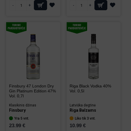
-
+
-
+
Finsbury 47 London Dry
Riga Black Vodka 40%
Gin Platinum Edition 47%
Vol. 0,5l
Vol. 0,7l
Klasikinis džinas
Latviška degtinė
Finsbury
Riga Balzams
Yra 5 vnt.
Liko tik 3 vnt.
23.99 €
10.99 €