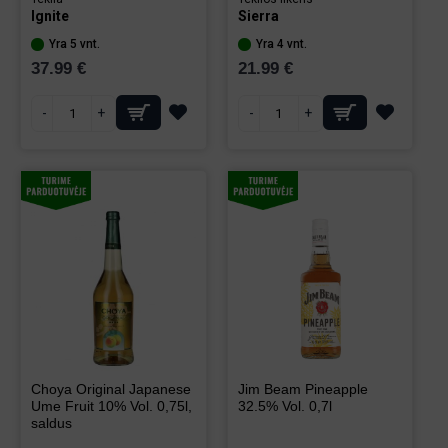
Ignite
Sierra
Yra 5 vnt.
Yra 4 vnt.
37.99 €
21.99 €
-
+
-
+
Choya Original Japanese
Jim Beam Pineapple
Ume Fruit 10% Vol. 0,75l,
32.5% Vol. 0,7l
saldus