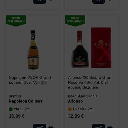
Napoleon VSOP Grand
Alfonso XO Solera Gran
Letheur 36% Vol. 0.7l
Reserva 40% Vol. 0.7l
dovanų dėžutėje
Brendis
Ispaniškas brendis
Napoleon Colbert
Alfonso
Yra 11 vnt.
Liko tik 1 vnt.
16.99 €
32.99 €