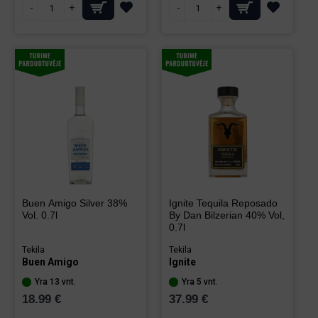
-
+
-
+
Buen Amigo Silver 38%
Ignite Tequila Reposado
Vol. 0.7l
By Dan Bilzerian 40% Vol,
0.7l
Tekila
Tekila
Buen Amigo
Ignite
Yra 13 vnt.
Yra 5 vnt.
18.99 €
37.99 €