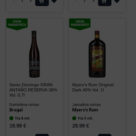
-
+
-
+
Santo Domingo GRAN
Myers's Rum Original
ANTAÑO RESERVA 38%
Dark 40% Vol. 1l
Vol. 0,7l
Dominikos romas
Jamaikos romas
Brugal
Myers's Rum
Yra 8 vnt.
Yra 5 vnt.
19.99 €
29.99 €