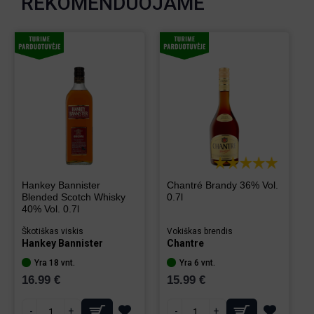
REKOMENDUOJAME
Hankey Bannister
Chantré Brandy 36% Vol.
Blended Scotch Whisky
0.7l
40% Vol. 0.7l
Škotiškas viskis
Vokiškas brendis
Hankey Bannister
Chantre
Yra 18 vnt.
Yra 6 vnt.
16.99 €
15.99 €
-
+
-
+