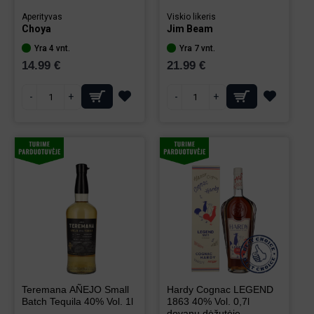
Aperityvas
Viskio likeris
Choya
Jim Beam
Yra 4 vnt.
Yra 7 vnt.
14.99 €
21.99 €
-
+
-
+
Teremana AÑEJO Small
Hardy Cognac LEGEND
Batch Tequila 40% Vol. 1l
1863 40% Vol. 0,7l
dovanų dėžutėje