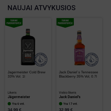
NAUJAI ATVYKUSIOS
Jagermeister Cold Brew
Jack Daniel´s Tennessee
33% Vol. 1l
Blackberry 35% Vol, 0.7l
Likeris
Viskio likeris
Jägermeister
Jack Daniel's
Yra 6 vnt.
Yra 17 vnt.
34.99 €
32.99 €