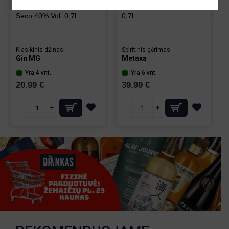
Gin MG Classic Extra
Metaxa 12 Stars 40% Vol.
Seco 40% Vol. 0,7l
0,7l
Klasikinis džinas
Spiritinis gėrimas
Gin MG
Metaxa
Yra 4 vnt.
Yra 6 vnt.
20.99 €
39.99 €
-
+
-
+