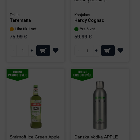
Tekila
Konjakas
Teremana
Hardy Cognac
Liko tik 1 vnt.
Yra 6 vnt.
75.99 €
59.99 €
-
+
-
+
Smirnoff Ice Green Apple
Danzka Vodka APPLE