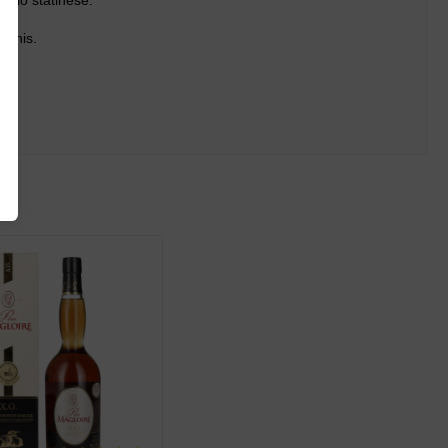
uolo statinėse.
konis.