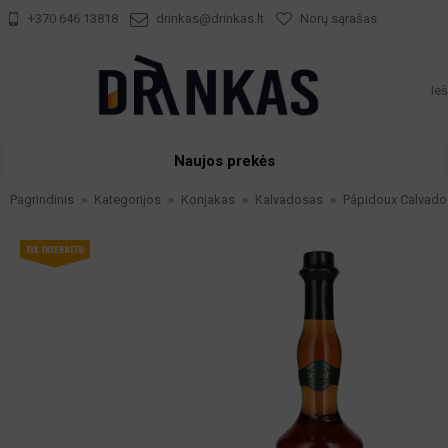
+370 646 13818
drinkas@drinkas.lt
Norų sąrašas
Naujos prekės
Pagrindinis
Kategorijos
Konjakas
Kalvadosas
Pâpidoux Calvados 