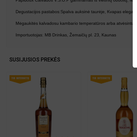
Pâpidoux Calvados V.S.O.P gaminamas iš vietinių obuolių, fe
Degustacijos pastabos:
Spalva auksinė taurėje, Kvapas elegantiš
Mėgaukitės kalvadosu kambario temperatūros arba atvėsintu.
Importuotojas: MB Drinkas, Žemaičių pl.
23, Kaunas
SUSIJUSIOS PREKĖS