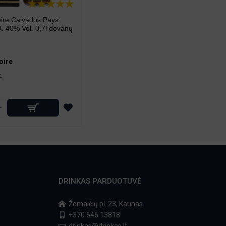
ire Calvados Pays
. 40% Vol. 0,7l dovanų
oire
t.
+
DRINKAS PARDUOTUVĖ
Žemaičių pl. 23, Kaunas
+370 646 13818