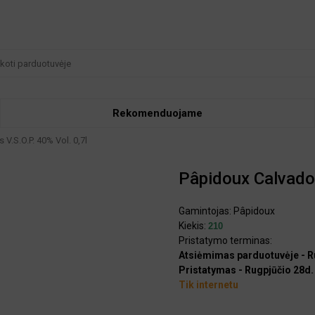
Rekomenduojame
V.S.O.P. 40% Vol. 0,7l
Pâpidoux Calvados
Gamintojas:
Pâpidoux
Kiekis:
210
Pristatymo terminas:
Atsiėmimas parduotuvėje - R
Pristatymas - Rugpjūčio 28d.
Tik internetu