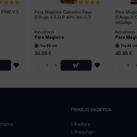
 FINE V.S.
Père Magloire Calvados Pays
Père Maglo
D'Auge V.S.O.P 40% Vol. 0,7l
D'Auge X.O
dėžutėje
Kalvadosas
Kalvadosas
Père Magloire
Père Magl
Yra 88 vnt.
Yra 44 vn
34.05 €
48.65 €
-
+
-
PIRKĖJO PASKYRA
u mumis
Paskyra
Prisijungti