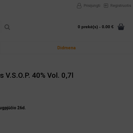
Prisijungti
Registruotis
0 prekė(s) - 0.00 €
Didmena
 V.S.O.P. 40% Vol. 0,7l
ugpjūčio 26d.