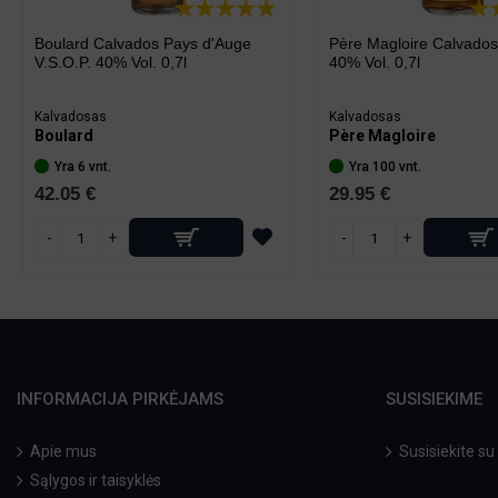
Boulard Calvados Pays d'Auge
Père Magloire Calvados
V.S.O.P. 40% Vol. 0,7l
40% Vol. 0,7l
Kalvadosas
Kalvadosas
Boulard
Père Magloire
Yra 6 vnt.
Yra 100 vnt.
42.05 €
29.95 €
-
+
-
+
INFORMACIJA PIRKĖJAMS
SUSISIEKIME
Apie mus
Susisiekite s
Sąlygos ir taisyklės