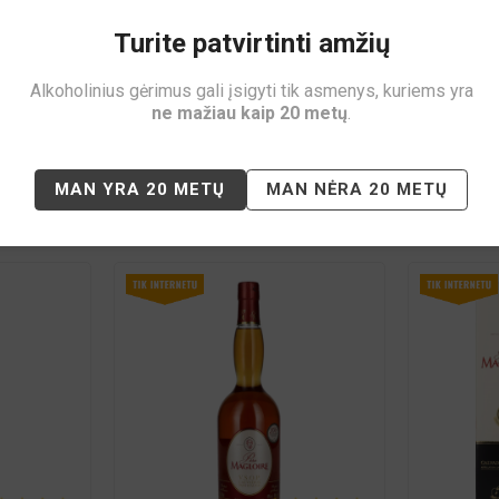
rmentuojamas apie mėnesį, o vėliau brandinamas mažiausiai 5 metus ąž
Turite patvirtinti amžių
kas, vaisiškas. Skonis švelnus su obuolių natomis. Ilgai išliekantis pos
Alkoholinius gėrimus gali įsigyti tik asmenys, kuriems yra
ne mažiau kaip 20 metų
.
MAN YRA 20 METŲ
MAN NĖRA 20 METŲ