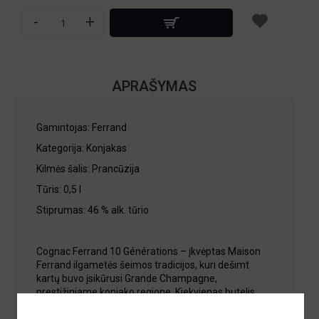
-
+
APRAŠYMAS
Gamintojas: Ferrand
Kategorija: Konjakas
Kilmės šalis: Prancūzija
Tūris: 0,5 l
Stiprumas: 46 % alk. tūrio
Cognac Ferrand 10 Générations – įkvėptas Maison
Ferrand ilgametės šeimos tradicijos, kuri dešimt
kartų buvo įsikūrusi Grande Champagne,
prestižiniame konjako regione. Kiekvienas butelis
atspindi paveldėtą žinojimą ir amato meistriškumą,