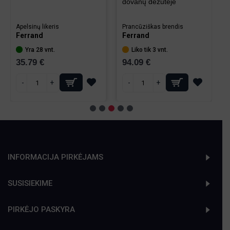
dovanų dėžutėje
Apelsinų likeris
Prancūziškas brendis
Ferrand
Ferrand
Yra 28 vnt.
Liko tik 3 vnt.
35.79 €
94.09 €
-
+
-
+
INFORMACIJA PIRKĖJAMS
SUSISIEKIME
PIRKĖJO PASKYRA